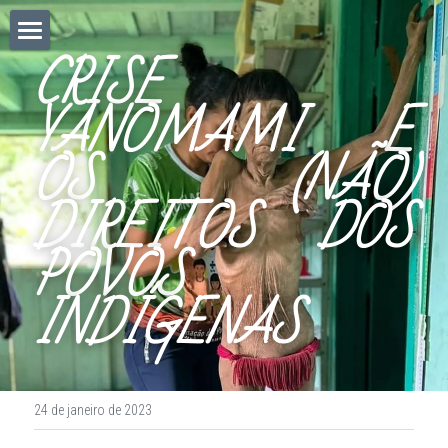
CRISE 
home
YANOMAMI E 
As minhas crónicas
OS (NÃO) 
José Góis Chilão
DIREITOS DOS 
Facebook
POVOS 
POWERED BY
INDÍGENAS
24 de janeiro de 2023