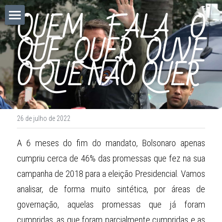
QUEM FALA O 
home
QUE QUER, OUVE 
As minhas crónicas
O QUE NÃO QUER
José Góis Chilão
Facebook
26 de julho de 2022
POWERED BY
A 6 meses do fim do mandato, Bolsonaro apenas 
cumpriu cerca de 46% das promessas que fez na sua 
campanha de 2018 para a eleição Presidencial. Vamos 
analisar, de forma muito sintética, por áreas de 
governação, aquelas promessas que já foram 
cumpridas, as que foram parcialmente cumpridas e as 