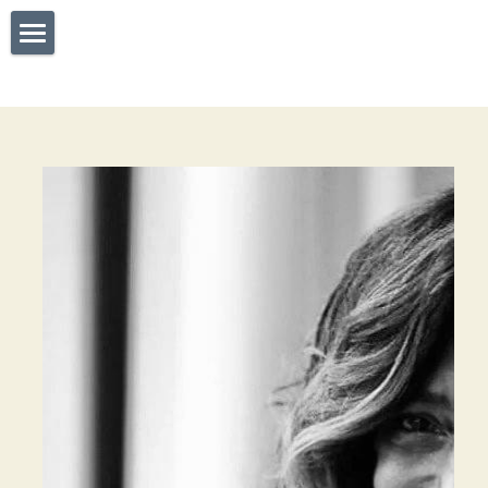
home
As minhas crónicas
José Góis Chilão
Facebook
POWERED BY